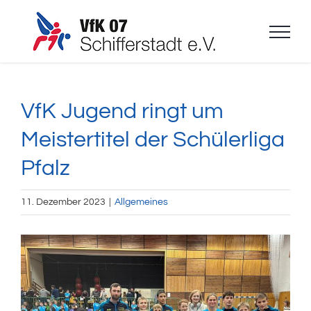
Zum
Inhalt
springen
VfK Jugend ringt um
Meistertitel der Schülerliga
Pfalz
11. Dezember 2023
|
Allgemeines
Zeige
grösseres
Bild