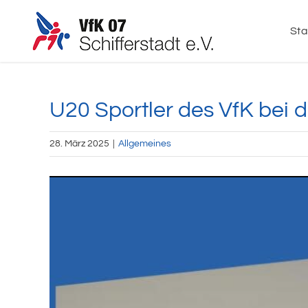
Zum
Inhalt
Sta
springen
U20 Sportler des VfK bei 
28. März 2025
|
Allgemeines
Zeige
grösseres
Bild