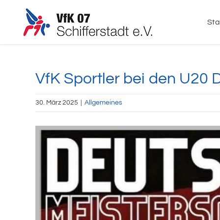
Zum
Inhalt
Sta
springen
VfK Sportler bei den U20 
30. März 2025
|
Allgemeines
Zeige
grösseres
Bild