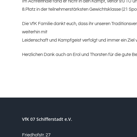
Im Achtelfinale fand er nicht in den Kampf, verlor 9:0 TÜ
8.Platz in der teilnehmerstärksten Gewichtsklasse (21 Spor
Die VfK Familie dankt euch, dass ihr unseren Traditionsv
weiterhin mit
Leidenschaft und Kampfgeist verfolgt und immer ein Ziel 
Herzlichen Dank auch an Erol und Thorsten für die gute B
VfK 07 Schifferstadt e.V.
Friedhofstr. 27