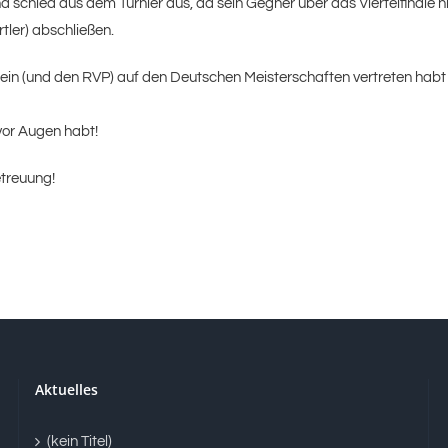
 und schied aus dem Turnier aus, da sein Gegner über das Viertelfinale
tler) abschließen.
erein (und den RVP) auf den Deutschen Meisterschaften vertreten habt
vor Augen habt!
etreuung!
Aktuelles
(kein Titel)