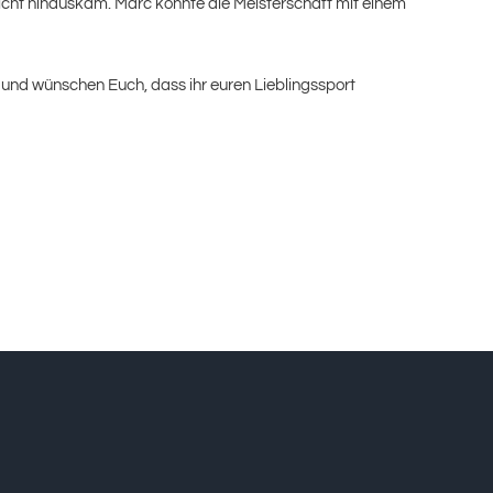
 nicht hinauskam. Marc konnte die Meisterschaft mit einem
 und wünschen Euch, dass ihr euren Lieblingssport