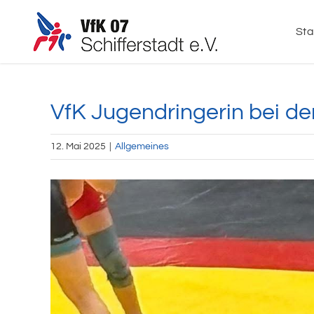
Zum
Inhalt
Sta
springen
VfK Jugendringerin bei d
12. Mai 2025
|
Allgemeines
Zeige
grösseres
Bild