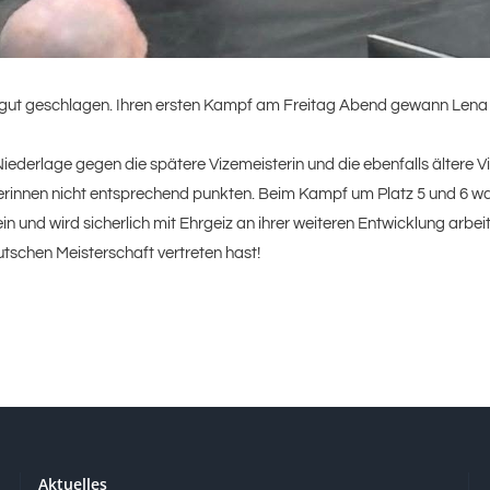
na gut geschlagen. Ihren ersten Kampf am Freitag Abend gewann Lena m
derlage gegen die spätere Vizemeisterin und die ebenfalls ältere Vie
rinnen nicht entsprechend punkten. Beim Kampf um Platz 5 und 6 war 
in und wird sicherlich mit Ehrgeiz an ihrer weiteren Entwicklung arbei
utschen Meisterschaft vertreten hast!
Aktuelles