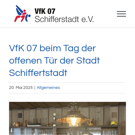
Zum
Inhalt
springen
VfK 07 beim Tag der
offenen Tür der Stadt
Schiffertstadt
20. Mai 2025
|
Allgemeines
Zeige
grösseres
Bild