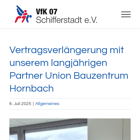
Zum
Inhalt
springen
Vertragsverlängerung mit
unserem langjährigen
Partner Union Bauzentrum
Hornbach
6. Juli 2025
|
Allgemeines
Zeige
grösseres
Bild