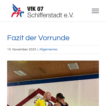
Zum
Inhalt
springen
Fazit der Vorrunde
15. November 2025
|
Allgemeines
Zeige
grösseres
Bild