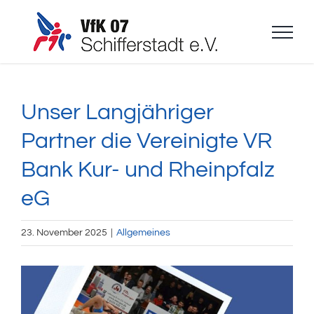
Zum
Inhalt
springen
Unser Langjähriger
Partner die Vereinigte VR
Bank Kur- und Rheinpfalz
eG
23. November 2025
|
Allgemeines
Zeige
grösseres
Bild